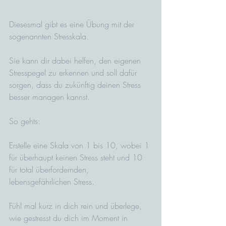
Diesesmal gibt es eine Übung mit der 
sogenannten Stresskala. 
Sie kann dir dabei helfen, den eigenen 
Stresspegel zu erkennen und soll dafür 
sorgen, dass du zukünftig deinen Stress 
besser managen kannst.
So gehts:
Erstelle eine Skala von 1 bis 10, wobei 1 
für überhaupt keinen Stress steht und 10 
für total überfordernden, 
lebensgefährlichen Stress.
Fühl mal kurz in dich rein und überlege, 
wie gestresst du dich im Moment in 