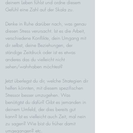
deinem Leben fühlst und ordne diesem 
Gefühl eine Zahl auf der Skala zu.
Denke in Ruhe darüber nach, was genau 
diesen Stress verursacht. Ist es die Arbeit, 
verschiedene Konflikte, dein Umgang mit 
dir selbst, deine Beziehungen, der 
ständige Zeitdruck oder ist es etwas 
anderes das du vielleicht nicht 
sehen/wahrhaben möchtest?
Jetzt überlegst du dir, welche Strategien dir 
helfen könnten, mit diesem spezifischen 
Stressor besser umzugehen. Was 
benötigtst du dafür? Gibt es jemanden in 
deinem Umfeld, der dies bereits gut 
kann? Ist es vielleicht auch Zeit, mal nein 
zu sagen? Wie bist du früher damit 
umgegangen? etc.