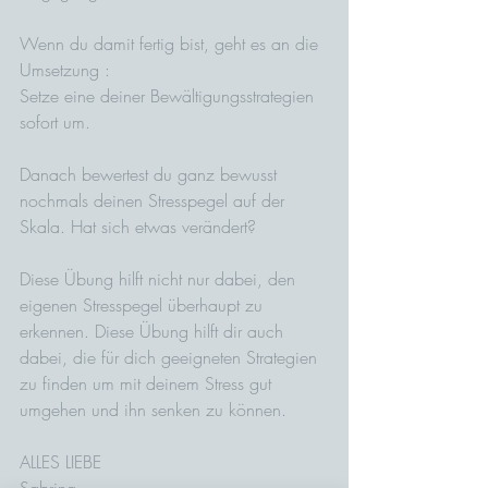
Wenn du damit fertig bist, geht es an die 
Umsetzung :
Setze eine deiner Bewältigungsstrategien 
sofort um. 
Danach bewertest du ganz bewusst 
nochmals deinen Stresspegel auf der 
Skala. Hat sich etwas verändert?
Diese Übung hilft nicht nur dabei, den 
eigenen Stresspegel überhaupt zu 
erkennen. Diese Übung hilft dir auch 
dabei, die für dich geeigneten Strategien 
zu finden um mit deinem Stress gut 
umgehen und ihn senken zu können.
ALLES LIEBE