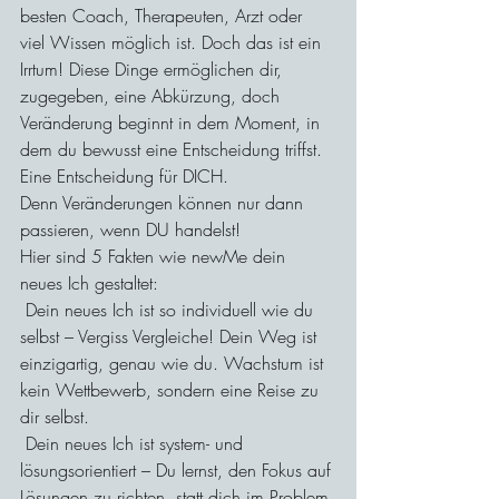
besten Coach, Therapeuten, Arzt oder 
viel Wissen möglich ist. Doch das ist ein 
Irrtum! Diese Dinge ermöglichen dir, 
zugegeben, eine Abkürzung, doch 
Veränderung beginnt in dem Moment, in 
dem du bewusst eine Entscheidung triffst. 
Eine Entscheidung für DICH.
Denn Veränderungen können nur dann 
passieren, wenn DU handelst!
Hier sind 5 Fakten wie newMe dein 
neues Ich gestaltet:
 Dein neues Ich ist so individuell wie du 
selbst – Vergiss Vergleiche! Dein Weg ist 
einzigartig, genau wie du. Wachstum ist 
kein Wettbewerb, sondern eine Reise zu 
dir selbst.
 Dein neues Ich ist system- und 
lösungsorientiert – Du lernst, den Fokus auf 
Lösungen zu richten, statt dich im Problem 