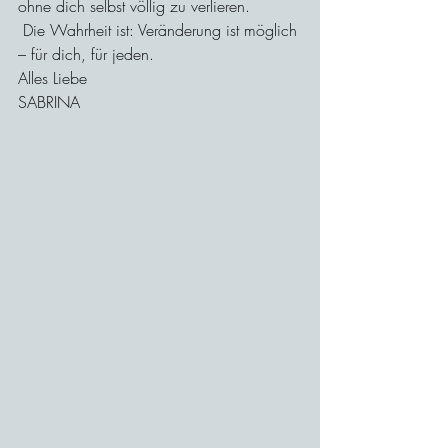
ohne dich selbst völlig zu verlieren.
 Die Wahrheit ist: Veränderung ist möglich 
– für dich, für jeden.
Alles Liebe
SABRINA