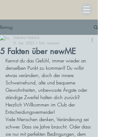
Beitrag
Sabrina Haböck
9. Apr. 2025
1 Min. Lesezeit
5 Fakten über newME
Kennst du das Gefühl, immer wieder an 
denselben Punkt zu kommen? Du willst 
etwas verändern, doch der innere 
Schweinehund, alte und bequeme 
Gewohnheiten, unbewusste Ängste oder
ständige Zweifel halten dich zurück?
Herzlich Willkommen im Club der 
Entscheidungsvermeider!
Viele Menschen denken, Veränderung sei 
schwer. Dass sie Jahre braucht. Oder dass 
sie nur mit perfekten Bedingungen, dem 