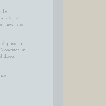
oder 
, weich und 
nnt anwühlen 
öllig andere 
n Momenten, in 
il deines 
aben.