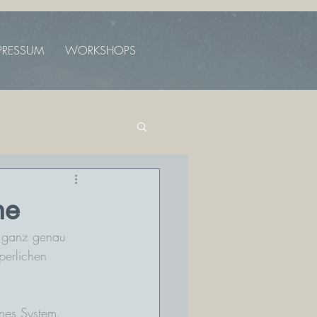
PRESSUM
WORKSHOPS
ne
, ganz genau 
perlichen 
ines System.