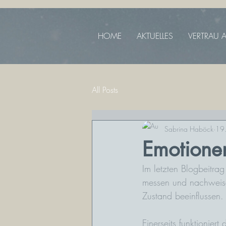
HOME
AKTUELLES
VERTRAU A
All Posts
Sabrina Haböck
19.
Emotionen
Im letzten Blogbeitra
messen und nachweisen
Zustand beeinflussen.
Einerseits funktionier