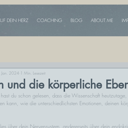
UF DEIN HERZ
COACHING
BLOG
ABOUT ME
IM
 Jan. 2024
1 Min. Lesezeit
 und die körperliche Ebe
g hast du schon gelesen, dass die Wissenschaft heutzutage
 kann, wie die unterschiedlichsten Emotionen, deinen kör
t dies über dein Nervensystem, andererseits über dein endokr