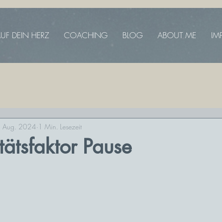
UF DEIN HERZ
COACHING
BLOG
ABOUT ME
IM
. Aug. 2024
1 Min. Lesezeit
itätsfaktor Pause