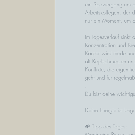
ein Spaziergang um de
Arbeitskollegen, der d
nur ein Moment, um d
Im Tagesverlauf sinkt 
Konzentration und Krea
Körper wird müde und 
oft Kopfschmerzen und
Konflikte, die eigent
geht und für regelmäß
.
Du bist deine wichtig
Deine Energie ist be
🌱 Tipp des Tages:
Mach eine Pause, wen