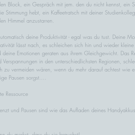
n Block, ein Gespräch mit jem. den du nicht kennst, ein St
ie Stimmung hebt, ein Kaffeetratsch mit deiner Studienkolle
en Himmel anzustarren.
automatisch deine Produktivität - egal was du tust. Deine Mot
tivität lässt nach, es schleichen sich hin und wieder kleine 
deine Emotionen geraten aus ihrem Gleichgewicht. Das Res
 Verspannungen in den unterschiedlichsten Regionen, schl
lich zu vermeiden wären, wenn du mehr darauf achtest wie e
ige Pausen sorgst.... 
ste Ressource
grenzt und Pausen sind wie das Aufladen deines Handyakkus
n du merkst, dass du sie brauchst! 