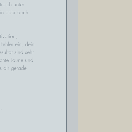
reich unter 
gin oder auch 
ivation, 
Fehler ein, dein 
ultat sind sehr 
echte Laune und 
s dir gerade 
.