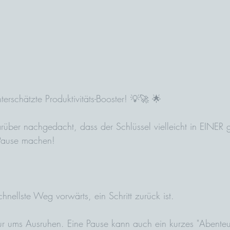
erschätzte Produktivitäts-Booster! 💡🚀 🌟
über nachgedacht, dass der Schlüssel vielleicht in EINER 
 Pause machen! 
nellste Weg vorwärts, ein Schritt zurück ist. 
ur ums Ausruhen. Eine Pause kann auch ein kurzes "Abenteue