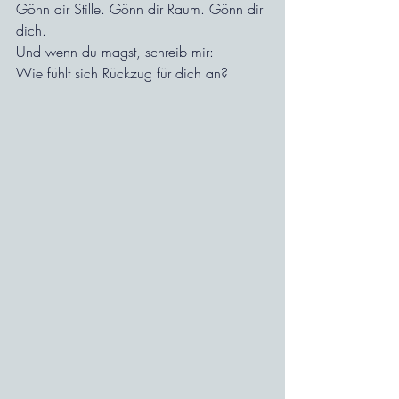
Gönn dir Stille. Gönn dir Raum. Gönn dir 
dich.
Und wenn du magst, schreib mir:
Wie fühlt sich Rückzug für dich an?