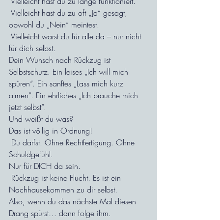
 Vielleicht hast du zu lange funktioniert.
 Vielleicht hast du zu oft „Ja“ gesagt, 
obwohl du „Nein“ meintest.
 Vielleicht warst du für alle da – nur nicht 
für dich selbst.
Dein Wunsch nach Rückzug ist 
Selbstschutz. Ein leises „Ich will mich 
spüren“. Ein sanftes „Lass mich kurz 
atmen“. Ein ehrliches „Ich brauche mich 
jetzt selbst“.
Und weißt du was?
Das ist völlig in Ordnung!
 Du darfst. Ohne Rechtfertigung. Ohne 
Schuldgefühl.
Nur für DICH da sein.
 Rückzug ist keine Flucht. Es ist ein 
Nachhausekommen zu dir selbst.
Also, wenn du das nächste Mal diesen 
Drang spürst… dann folge ihm.