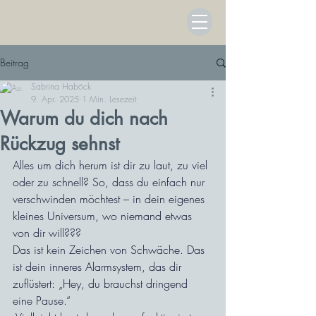
Beitrag
Sabrina Haböck
9. Apr. 2025
1 Min. Lesezeit
Warum du dich nach
Rückzug sehnst
Alles um dich herum ist dir zu laut, zu viel 
oder zu schnell? So, dass du einfach nur 
verschwinden möchtest – in dein eigenes 
kleines Universum, wo niemand etwas 
von dir will???
Das ist kein Zeichen von Schwäche. Das 
ist dein inneres Alarmsystem, das dir 
zuflüstert: „Hey, du brauchst dringend 
eine Pause.“