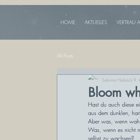
HOME
AKTUELLES
VERTRAU A
All Posts
Sabrina Haböck
9. 
Bloom wh
Hast du auch diese ei
aus dem dunklen, hart
Aber was, wenn wahr
Was, wenn es nicht nu
selbst zu wachsen?