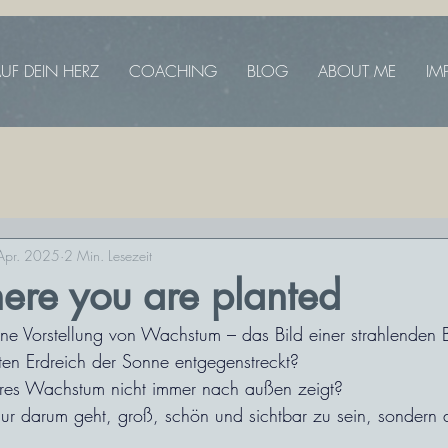
UF DEIN HERZ
COACHING
BLOG
ABOUT ME
IM
Apr. 2025
2 Min. Lesezeit
ere you are planted
ne Vorstellung von Wachstum – das Bild einer strahlenden B
en Erdreich der Sonne entgegenstreckt?
es Wachstum nicht immer nach außen zeigt?
r darum geht, groß, schön und sichtbar zu sein, sondern da