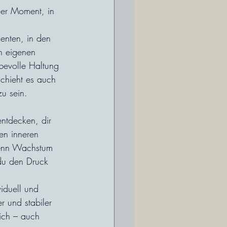
der Moment, in 
enten, in den 
n eigenen 
bevolle Haltung 
schieht es auch 
zu sein.
entdecken, dir 
en inneren 
Denn Wachstum 
du den Druck 
iduell und 
r und stabiler 
ich – auch 