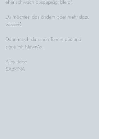
eher schwach ausgeprägt bleibt. 
Du möchtest das ändern oder mehr dazu 
wissen?
Dann mach dir einen Termin aus und 
starte mit NewMe.
Alles Liebe
SABRINA