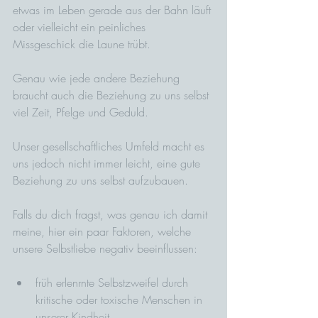
etwas im Leben gerade aus der Bahn läuft 
oder vielleicht ein peinliches 
Missgeschick die Laune trübt.
Genau wie jede andere Beziehung 
braucht auch die Beziehung zu uns selbst 
viel Zeit, Pfelge und Geduld. 
Unser gesellschaftliches Umfeld macht es 
uns jedoch nicht immer leicht, eine gute 
Beziehung zu uns selbst aufzubauen. 
Falls du dich fragst, was genau ich damit 
meine, hier ein paar Faktoren, welche 
unsere Selbstliebe negativ beeinflussen:
früh erlenrnte Selbstzweifel durch 
kritische oder toxische Menschen in 
unserer Kindheit.