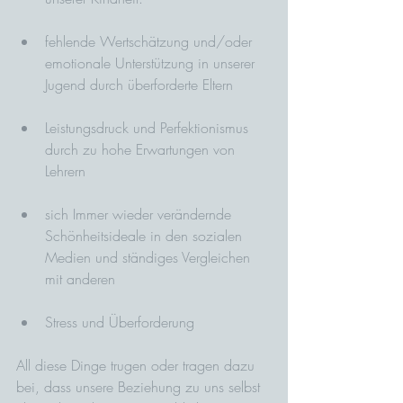
fehlende Wertschätzung und/oder 
emotionale Unterstützung in unserer 
Jugend durch überforderte Eltern
Leistungsdruck und Perfektionismus 
durch zu hohe Erwartungen von 
Lehrern
sich Immer wieder verändernde 
Schönheitsideale in den sozialen 
Medien und ständiges Vergleichen 
mit anderen
Stress und Überforderung
All diese Dinge trugen oder tragen dazu 
bei, dass unsere Beziehung zu uns selbst 