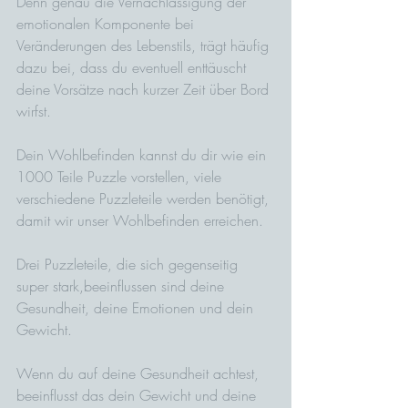
Denn genau die Vernachlässigung der 
emotionalen Komponente bei 
Veränderungen des Lebenstils, trägt häufig 
dazu bei, dass du eventuell enttäuscht 
deine Vorsätze nach kurzer Zeit über Bord 
wirfst.
Dein Wohlbefinden kannst du dir wie ein 
1000 Teile Puzzle vorstellen, viele 
verschiedene Puzzleteile werden benötigt, 
damit wir unser Wohlbefinden erreichen.
Drei Puzzleteile, die sich gegenseitig 
super stark,beeinflussen sind deine 
Gesundheit, deine Emotionen und dein 
Gewicht.
Wenn du auf deine Gesundheit achtest, 
beeinflusst das dein Gewicht und deine 