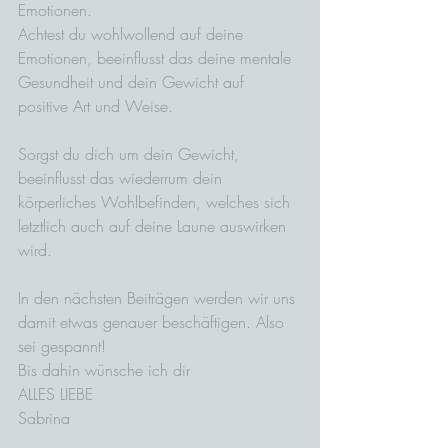
Emotionen. 
Achtest du wohlwollend auf deine 
Emotionen, beeinflusst das deine mentale 
Gesundheit und dein Gewicht auf 
positive Art und Weise.
Sorgst du dich um dein Gewicht, 
beeinflusst das wiederrum dein 
körperliches Wohlbefinden, welches sich 
letztlich auch auf deine Laune auswirken 
wird.
In den nächsten Beiträgen werden wir uns 
damit etwas genauer beschäftigen. Also 
sei gespannt! 
Bis dahin wünsche ich dir 
ALLES LIEBE
Sabrina